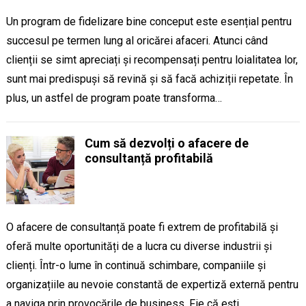
Un program de fidelizare bine conceput este esențial pentru
succesul pe termen lung al oricărei afaceri. Atunci când
clienții se simt apreciați și recompensați pentru loialitatea lor,
sunt mai predispuși să revină și să facă achiziții repetate. În
plus, un astfel de program poate transforma…
Cum să dezvolți o afacere de
consultanță profitabilă
O afacere de consultanță poate fi extrem de profitabilă și
oferă multe oportunități de a lucra cu diverse industrii și
clienți. Într-o lume în continuă schimbare, companiile și
organizațiile au nevoie constantă de expertiză externă pentru
a naviga prin provocările de business. Fie că ești…