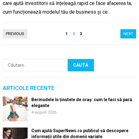
care ajută investitorii să înțeleagă rapid ce face afacerea ta,
cum funcționează modelul tău de business și ce…
Paginație
PREVIOUS
1
2
3
NEXT
articole
Caută
după:
ARTICOLE RECENTE
Bermudele în ținutele de oraș: cum le faci să pară
elegante
4 august 2026
Cum ajută SuperNews.ro publicul să descopere
informații utile din domenii variate