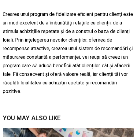
Crearea unui program de fidelizare eficient pentru clienți este
un mod excelent de a îmbunătăți relațiile cu clienții, de a
stimula achizițiile repetate și de a construi o bază de clienți
loiali. Prin înțelegerea nevoilor clienților, oferirea de
recompense atractive, crearea unui sistem de recomandări și
măsurarea constantă a performanței, vei reuși să creezi un
program care să aducă beneficii atât clienților, cât și afacerii
tale. Fii consecvent și oferă valoare reală, iar clienții tăi vor
răsplăti loialitatea cu achiziții repetate și recomandări
pozitive.
YOU MAY ALSO LIKE