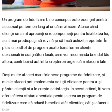
Un program de fidelizare bine conceput este esențial pentru
succesul pe termen lung al oricărei afaceri. Atunci când
clienții se simt apreciați și recompensați pentru loialitatea lor,
sunt mai predispuși să revină și să facă achiziții repetate. În
plus, un astfel de program poate transforma clienții
ocazionali în susținători loiali, care vor recomanda brandul tău
altora, contribuind astfel la creșterea organică a afacerii tale.
Deși multe afaceri mari folosesc programe de fidelizare, și
micile afaceri pot implementa soluții eficiente pentru a-și
păstra clienții și a le crește satisfacția. În acest articol, îți vom
oferi câteva sfaturi esențiale pentru a crea un program de
fidelizare care să aducă beneficii atât clienților, cât și afacerii
tale.