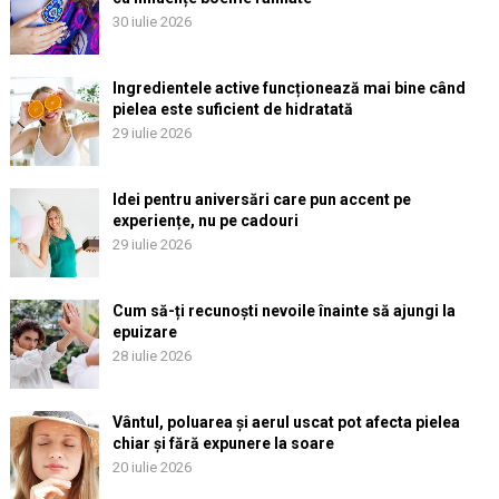
30 iulie 2026
Ingredientele active funcționează mai bine când
pielea este suficient de hidratată
29 iulie 2026
Idei pentru aniversări care pun accent pe
experiențe, nu pe cadouri
29 iulie 2026
Cum să-ți recunoști nevoile înainte să ajungi la
epuizare
28 iulie 2026
Vântul, poluarea și aerul uscat pot afecta pielea
chiar și fără expunere la soare
20 iulie 2026