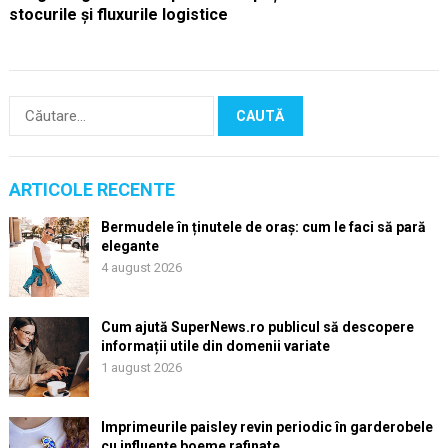
stocurile și fluxurile logistice
Caută
după:
ARTICOLE RECENTE
Bermudele în ținutele de oraș: cum le faci să pară
elegante
4 august 2026
Cum ajută SuperNews.ro publicul să descopere
informații utile din domenii variate
1 august 2026
Imprimeurile paisley revin periodic în garderobele
cu influențe boeme rafinate