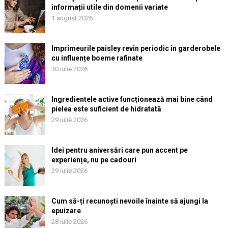
informații utile din domenii variate
1 august 2026
Imprimeurile paisley revin periodic în garderobele
cu influențe boeme rafinate
30 iulie 2026
Ingredientele active funcționează mai bine când
pielea este suficient de hidratată
29 iulie 2026
Idei pentru aniversări care pun accent pe
experiențe, nu pe cadouri
29 iulie 2026
Cum să-ți recunoști nevoile înainte să ajungi la
epuizare
28 iulie 2026