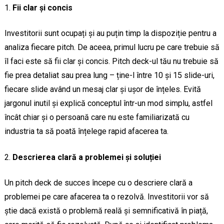
Fii clar și concis
Investitorii sunt ocupați și au puțin timp la dispoziție pentru a
analiza fiecare pitch. De aceea, primul lucru pe care trebuie să
îl faci este să fii clar și concis. Pitch deck-ul tău nu trebuie să
fie prea detaliat sau prea lung – ține-l între 10 și 15 slide-uri,
fiecare slide având un mesaj clar și ușor de înțeles. Evită
jargonul inutil și explică conceptul într-un mod simplu, astfel
încât chiar și o persoană care nu este familiarizată cu
industria ta să poată înțelege rapid afacerea ta.
Descrierea clară a problemei și soluției
Un pitch deck de succes începe cu o descriere clară a
problemei pe care afacerea ta o rezolvă. Investitorii vor să
știe dacă există o problemă reală și semnificativă în piață,