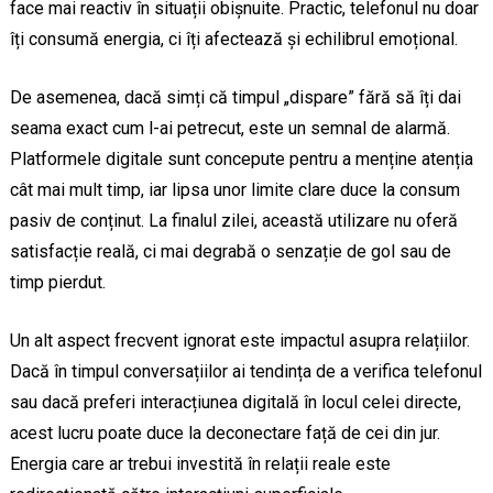
face mai reactiv în situații obișnuite. Practic, telefonul nu doar
îți consumă energia, ci îți afectează și echilibrul emoțional.
De asemenea, dacă simți că timpul „dispare” fără să îți dai
seama exact cum l-ai petrecut, este un semnal de alarmă.
Platformele digitale sunt concepute pentru a menține atenția
cât mai mult timp, iar lipsa unor limite clare duce la consum
pasiv de conținut. La finalul zilei, această utilizare nu oferă
satisfacție reală, ci mai degrabă o senzație de gol sau de
timp pierdut.
Un alt aspect frecvent ignorat este impactul asupra relațiilor.
Dacă în timpul conversațiilor ai tendința de a verifica telefonul
sau dacă preferi interacțiunea digitală în locul celei directe,
acest lucru poate duce la deconectare față de cei din jur.
Energia care ar trebui investită în relații reale este