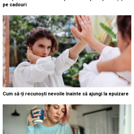
pe cadouri
Cum să-ți recunoști nevoile înainte să ajungi la epuizare