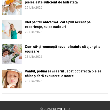
pielea este suficient de hidratată
29 iulie 2026
Idei pentru aniversări care pun accent pe
experiențe, nu pe cadouri
29 iulie 2026
Cum să-ți recunoști nevoile înainte să ajungi la
epuizare
28 iulie 2026
Vântul, poluarea și aerul uscat pot afecta pielea
chiar și fără expunere la soare
20 iulie 2026
© 2025
POLYWEB.RO