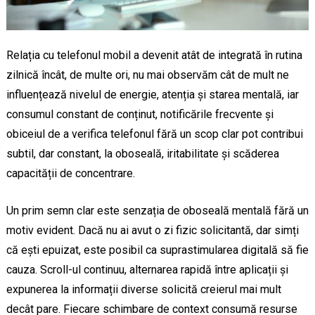
Relația cu telefonul mobil a devenit atât de integrată în rutina
zilnică încât, de multe ori, nu mai observăm cât de mult ne
influențează nivelul de energie, atenția și starea mentală, iar
consumul constant de conținut, notificările frecvente și
obiceiul de a verifica telefonul fără un scop clar pot contribui
subtil, dar constant, la oboseală, iritabilitate și scăderea
capacității de concentrare.
Un prim semn clar este senzația de oboseală mentală fără un
motiv evident. Dacă nu ai avut o zi fizic solicitantă, dar simți
că ești epuizat, este posibil ca suprastimularea digitală să fie
cauza. Scroll-ul continuu, alternarea rapidă între aplicații și
expunerea la informații diverse solicită creierul mai mult
decât pare. Fiecare schimbare de context consumă resurse