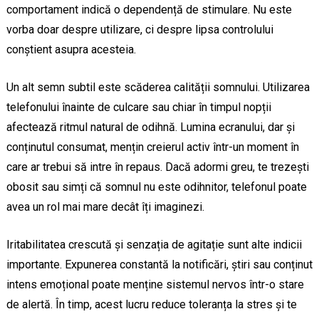
comportament indică o dependență de stimulare. Nu este
vorba doar despre utilizare, ci despre lipsa controlului
conștient asupra acesteia.
Un alt semn subtil este scăderea calității somnului. Utilizarea
telefonului înainte de culcare sau chiar în timpul nopții
afectează ritmul natural de odihnă. Lumina ecranului, dar și
conținutul consumat, mențin creierul activ într-un moment în
care ar trebui să intre în repaus. Dacă adormi greu, te trezești
obosit sau simți că somnul nu este odihnitor, telefonul poate
avea un rol mai mare decât îți imaginezi.
Iritabilitatea crescută și senzația de agitație sunt alte indicii
importante. Expunerea constantă la notificări, știri sau conținut
intens emoțional poate menține sistemul nervos într-o stare
de alertă. În timp, acest lucru reduce toleranța la stres și te