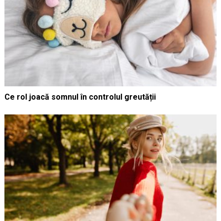
Ce rol joacă somnul în controlul greutății