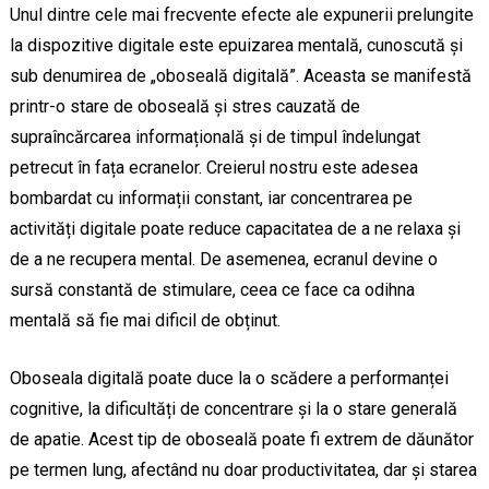
Unul dintre cele mai frecvente efecte ale expunerii prelungite
la dispozitive digitale este epuizarea mentală, cunoscută și
sub denumirea de „oboseală digitală”. Aceasta se manifestă
printr-o stare de oboseală și stres cauzată de
supraîncărcarea informațională și de timpul îndelungat
petrecut în fața ecranelor. Creierul nostru este adesea
bombardat cu informații constant, iar concentrarea pe
activități digitale poate reduce capacitatea de a ne relaxa și
de a ne recupera mental. De asemenea, ecranul devine o
sursă constantă de stimulare, ceea ce face ca odihna
mentală să fie mai dificil de obținut.
Oboseala digitală poate duce la o scădere a performanței
cognitive, la dificultăți de concentrare și la o stare generală
de apatie. Acest tip de oboseală poate fi extrem de dăunător
pe termen lung, afectând nu doar productivitatea, dar și starea