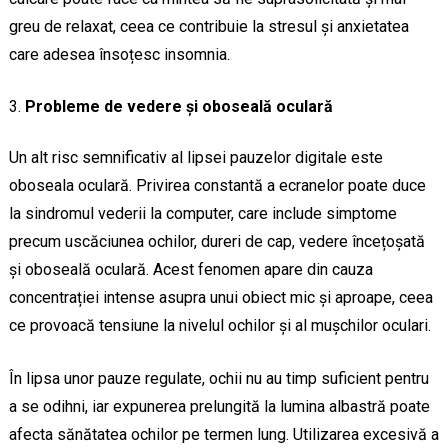
greu de relaxat, ceea ce contribuie la stresul și anxietatea
care adesea însoțesc insomnia.
Probleme de vedere și oboseală oculară
Un alt risc semnificativ al lipsei pauzelor digitale este
oboseala oculară. Privirea constantă a ecranelor poate duce
la sindromul vederii la computer, care include simptome
precum uscăciunea ochilor, dureri de cap, vedere încețoșată
și oboseală oculară. Acest fenomen apare din cauza
concentrației intense asupra unui obiect mic și aproape, ceea
ce provoacă tensiune la nivelul ochilor și al mușchilor oculari.
În lipsa unor pauze regulate, ochii nu au timp suficient pentru
a se odihni, iar expunerea prelungită la lumina albastră poate
afecta sănătatea ochilor pe termen lung. Utilizarea excesivă a