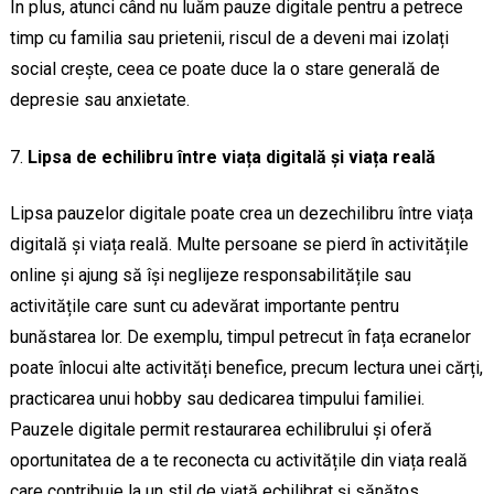
În plus, atunci când nu luăm pauze digitale pentru a petrece
timp cu familia sau prietenii, riscul de a deveni mai izolați
social crește, ceea ce poate duce la o stare generală de
depresie sau anxietate.
Lipsa de echilibru între viața digitală și viața reală
Lipsa pauzelor digitale poate crea un dezechilibru între viața
digitală și viața reală. Multe persoane se pierd în activitățile
online și ajung să își neglijeze responsabilitățile sau
activitățile care sunt cu adevărat importante pentru
bunăstarea lor. De exemplu, timpul petrecut în fața ecranelor
poate înlocui alte activități benefice, precum lectura unei cărți,
practicarea unui hobby sau dedicarea timpului familiei.
Pauzele digitale permit restaurarea echilibrului și oferă
oportunitatea de a te reconecta cu activitățile din viața reală
care contribuie la un stil de viață echilibrat și sănătos.