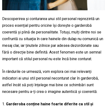
Descoperirea și conturarea unui stil personal reprezintă un
proces esențial pentru oricine își dorește o garderobă
coerentă și plină de personalitate. Totuși, mulți dintre noi se
confruntă cu situația în care hainele din dulap nu comunică un
mesaj clar, iar ținutele zilnice par adesea dezordonate sau
fără o direcție bine definită. Acest fenomen este un semnal
important că stilul personal nu este încă bine conturat.
În rândurile ce urmează, vom explora cei mai relevanți
indicatori ai unui stil personal neconturat clar în garderobă,
astfel încât să poți înțelege mai bine ce schimbări sunt
necesare pentru a-ți crea o imagine autentică și coerentă.
Garderoba conține haine foarte diferite ca stil și