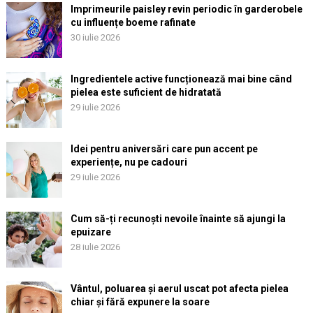
Imprimeurile paisley revin periodic în garderobele
cu influențe boeme rafinate
30 iulie 2026
Ingredientele active funcționează mai bine când
pielea este suficient de hidratată
29 iulie 2026
Idei pentru aniversări care pun accent pe
experiențe, nu pe cadouri
29 iulie 2026
Cum să-ți recunoști nevoile înainte să ajungi la
epuizare
28 iulie 2026
Vântul, poluarea și aerul uscat pot afecta pielea
chiar și fără expunere la soare