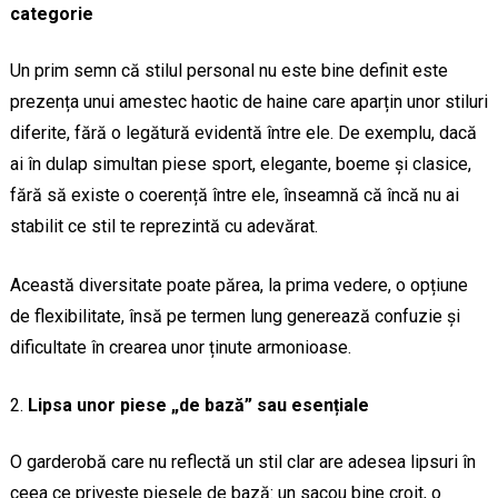
categorie
Un prim semn că stilul personal nu este bine definit este
prezența unui amestec haotic de haine care aparțin unor stiluri
diferite, fără o legătură evidentă între ele. De exemplu, dacă
ai în dulap simultan piese sport, elegante, boeme și clasice,
fără să existe o coerență între ele, înseamnă că încă nu ai
stabilit ce stil te reprezintă cu adevărat.
Această diversitate poate părea, la prima vedere, o opțiune
de flexibilitate, însă pe termen lung generează confuzie și
dificultate în crearea unor ținute armonioase.
Lipsa unor piese „de bază” sau esențiale
O garderobă care nu reflectă un stil clar are adesea lipsuri în
ceea ce privește piesele de bază: un sacou bine croit, o