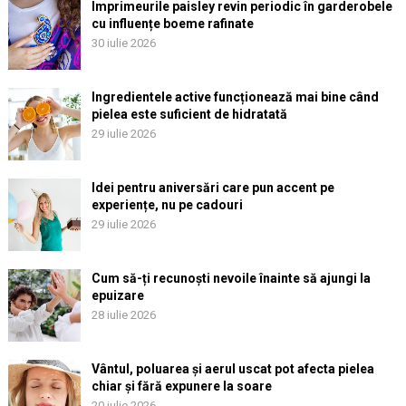
Imprimeurile paisley revin periodic în garderobele
cu influențe boeme rafinate
30 iulie 2026
Ingredientele active funcționează mai bine când
pielea este suficient de hidratată
29 iulie 2026
Idei pentru aniversări care pun accent pe
experiențe, nu pe cadouri
29 iulie 2026
Cum să-ți recunoști nevoile înainte să ajungi la
epuizare
28 iulie 2026
Vântul, poluarea și aerul uscat pot afecta pielea
chiar și fără expunere la soare
20 iulie 2026