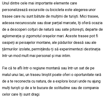
Unul dintre cele mai importante elemente care
personalizează excursiile cu bicicleta este alegerea unor
trasee care nu sunt bătute de mulțimi de turiști. Mici trasee,
adesea necunoscute sau doar parțial marcate, îți oferă ocazia
de a descoperi colțuri de natură sau sate pitorești, departe de
aglomerația și zgomotul orașelor mari. Aceste trasee pot fi
oaspeți ai peisajelor montane, ale pădurilor deasă sau ale
țărmurilor izolate, permițându-ți să experimentezi destinația
într-un mod mult mai personal și mai intim.
Fie că te afli într-o regiune montană sau într-un sat de pe
malul unui lac, un traseu liniștit poate oferi o oportunitate rară
de a te reconecta cu natura, de a explora locuri unde nu ajung
mulți turiști și de a te bucura de solitudine sau de compania
celor care îți sunt dragi.