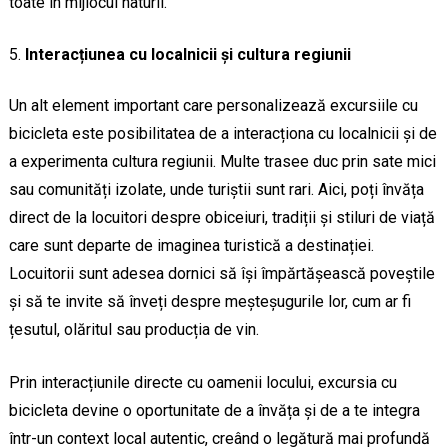
toate în mijlocul naturii.
Interacțiunea cu localnicii și cultura regiunii
Un alt element important care personalizează excursiile cu
bicicleta este posibilitatea de a interacționa cu localnicii și de
a experimenta cultura regiunii. Multe trasee duc prin sate mici
sau comunități izolate, unde turiștii sunt rari. Aici, poți învăța
direct de la locuitori despre obiceiuri, tradiții și stiluri de viață
care sunt departe de imaginea turistică a destinației.
Locuitorii sunt adesea dornici să își împărtășească poveștile
și să te invite să înveți despre meșteșugurile lor, cum ar fi
țesutul, olăritul sau producția de vin.
Prin interacțiunile directe cu oamenii locului, excursia cu
bicicleta devine o oportunitate de a învăța și de a te integra
într-un context local autentic, creând o legătură mai profundă