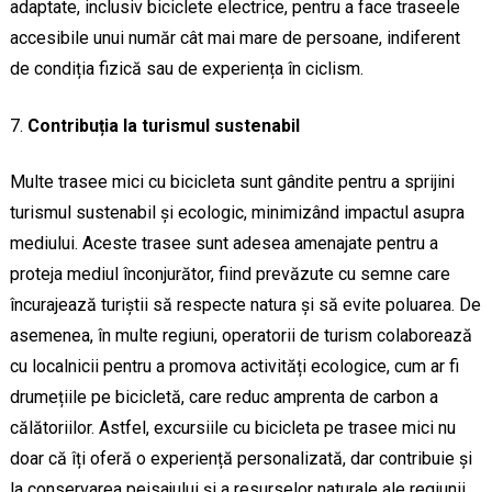
adaptate, inclusiv biciclete electrice, pentru a face traseele
accesibile unui număr cât mai mare de persoane, indiferent
de condiția fizică sau de experiența în ciclism.
Contribuția la turismul sustenabil
Multe trasee mici cu bicicleta sunt gândite pentru a sprijini
turismul sustenabil și ecologic, minimizând impactul asupra
mediului. Aceste trasee sunt adesea amenajate pentru a
proteja mediul înconjurător, fiind prevăzute cu semne care
încurajează turiștii să respecte natura și să evite poluarea. De
asemenea, în multe regiuni, operatorii de turism colaborează
cu localnicii pentru a promova activități ecologice, cum ar fi
drumețiile pe bicicletă, care reduc amprenta de carbon a
călătoriilor. Astfel, excursiile cu bicicleta pe trasee mici nu
doar că îți oferă o experiență personalizată, dar contribuie și
la conservarea peisajului și a resurselor naturale ale regiunii.