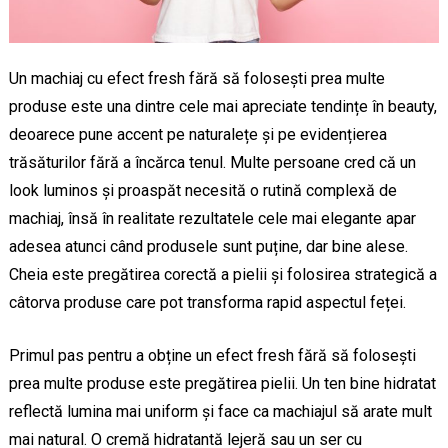
Un machiaj cu efect fresh fără să folosești prea multe
produse este una dintre cele mai apreciate tendințe în beauty,
deoarece pune accent pe naturalețe și pe evidențierea
trăsăturilor fără a încărca tenul. Multe persoane cred că un
look luminos și proaspăt necesită o rutină complexă de
machiaj, însă în realitate rezultatele cele mai elegante apar
adesea atunci când produsele sunt puține, dar bine alese.
Cheia este pregătirea corectă a pielii și folosirea strategică a
câtorva produse care pot transforma rapid aspectul feței.
Primul pas pentru a obține un efect fresh fără să folosești
prea multe produse este pregătirea pielii. Un ten bine hidratat
reflectă lumina mai uniform și face ca machiajul să arate mult
mai natural. O cremă hidratantă lejeră sau un ser cu