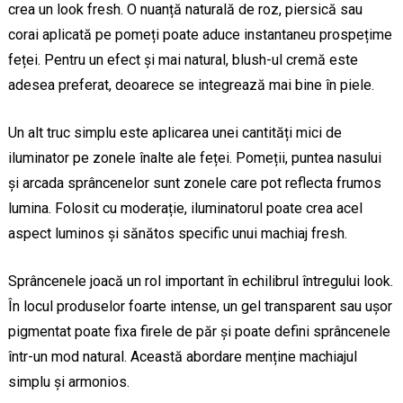
crea un look fresh. O nuanță naturală de roz, piersică sau
corai aplicată pe pomeți poate aduce instantaneu prospețime
feței. Pentru un efect și mai natural, blush-ul cremă este
adesea preferat, deoarece se integrează mai bine în piele.
Un alt truc simplu este aplicarea unei cantități mici de
iluminator pe zonele înalte ale feței. Pomeții, puntea nasului
și arcada sprâncenelor sunt zonele care pot reflecta frumos
lumina. Folosit cu moderație, iluminatorul poate crea acel
aspect luminos și sănătos specific unui machiaj fresh.
Sprâncenele joacă un rol important în echilibrul întregului look.
În locul produselor foarte intense, un gel transparent sau ușor
pigmentat poate fixa firele de păr și poate defini sprâncenele
într-un mod natural. Această abordare menține machiajul
simplu și armonios.