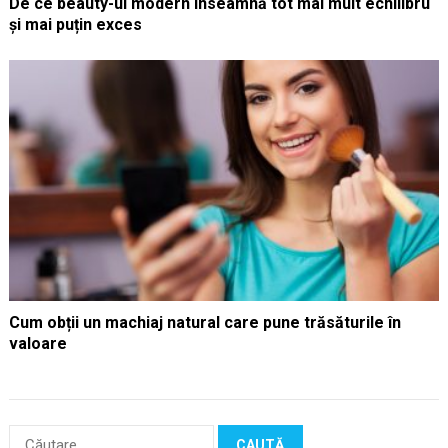
De ce beauty-ul modern înseamnă tot mai mult echilibru
și mai puțin exces
Cum obții un machiaj natural care pune trăsăturile în
valoare
Caută