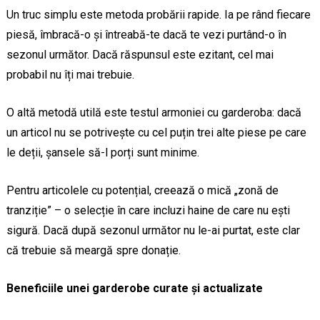
Un truc simplu este metoda probării rapide. Ia pe rând fiecare
piesă, îmbracă-o și întreabă-te dacă te vezi purtând-o în
sezonul următor. Dacă răspunsul este ezitant, cel mai
probabil nu îți mai trebuie.
O altă metodă utilă este testul armoniei cu garderoba: dacă
un articol nu se potrivește cu cel puțin trei alte piese pe care
le deții, șansele să-l porți sunt minime.
Pentru articolele cu potențial, creează o mică „zonă de
tranziție” – o selecție în care incluzi haine de care nu ești
sigură. Dacă după sezonul următor nu le-ai purtat, este clar
că trebuie să meargă spre donație.
Beneficiile unei garderobe curate și actualizate