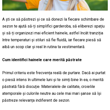
A ști ce să păstrezi și ce să donezi la fiecare schimbare de
sezon te ajută să-ți simplifici garderoba, să eliberezi spațiu
și să-ți organizezi mai eficient hainele, astfel încât tranziția
între temperaturi și stiluri să fie fluidă, iar fiecare piesă să
aibă un scop clar și real în rutina ta vestimentară.
Cum identifici hainele care merită păstrate
Primul criteriu este frecvența reală de purtare. Dacă ai purtat
o piesă intens în ultimele luni și te simți bine în ea, o merită
păstrată fără discuție. Materialele de calitate, croielile
atemporale și culorile neutre au cele mai mari șanse să își
păstreze relevanța indiferent de sezon.