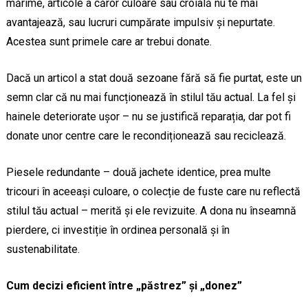
mărime, articole a căror culoare sau croială nu te mai
avantajează, sau lucruri cumpărate impulsiv și nepurtate.
Acestea sunt primele care ar trebui donate.
Dacă un articol a stat două sezoane fără să fie purtat, este un
semn clar că nu mai funcționează în stilul tău actual. La fel și
hainele deteriorate ușor – nu se justifică reparația, dar pot fi
donate unor centre care le recondiționează sau reciclează.
Piesele redundante – două jachete identice, prea multe
tricouri în aceeași culoare, o colecție de fuste care nu reflectă
stilul tău actual – merită și ele revizuite. A dona nu înseamnă
pierdere, ci investiție în ordinea personală și în
sustenabilitate.
Cum decizi eficient între „păstrez” și „donez”