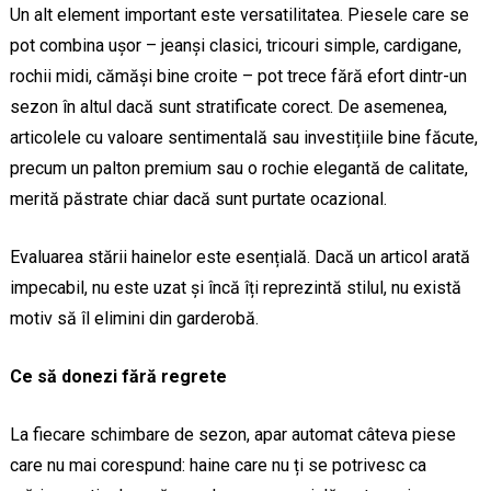
Un alt element important este versatilitatea. Piesele care se
pot combina ușor – jeanși clasici, tricouri simple, cardigane,
rochii midi, cămăși bine croite – pot trece fără efort dintr-un
sezon în altul dacă sunt stratificate corect. De asemenea,
articolele cu valoare sentimentală sau investițiile bine făcute,
precum un palton premium sau o rochie elegantă de calitate,
merită păstrate chiar dacă sunt purtate ocazional.
Evaluarea stării hainelor este esențială. Dacă un articol arată
impecabil, nu este uzat și încă îți reprezintă stilul, nu există
motiv să îl elimini din garderobă.
Ce să donezi fără regrete
La fiecare schimbare de sezon, apar automat câteva piese
care nu mai corespund: haine care nu ți se potrivesc ca