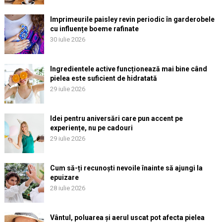
Imprimeurile paisley revin periodic în garderobele
cu influențe boeme rafinate
30 iulie 2026
Ingredientele active funcționează mai bine când
pielea este suficient de hidratată
29 iulie 2026
Idei pentru aniversări care pun accent pe
experiențe, nu pe cadouri
29 iulie 2026
Cum să-ți recunoști nevoile înainte să ajungi la
epuizare
28 iulie 2026
Vântul, poluarea și aerul uscat pot afecta pielea