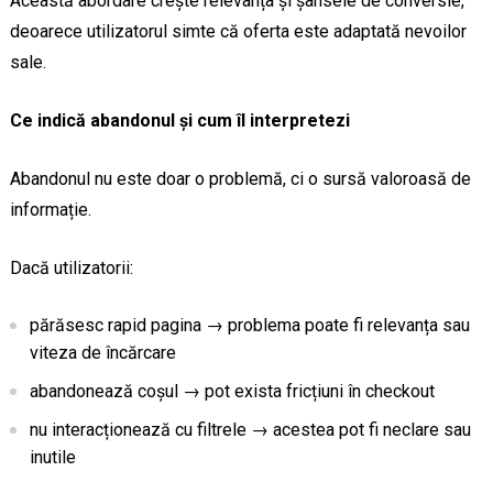
Această abordare crește relevanța și șansele de conversie,
deoarece utilizatorul simte că oferta este adaptată nevoilor
sale.
Ce indică abandonul și cum îl interpretezi
Abandonul nu este doar o problemă, ci o sursă valoroasă de
informație.
Dacă utilizatorii:
părăsesc rapid pagina → problema poate fi relevanța sau
viteza de încărcare
abandonează coșul → pot exista fricțiuni în checkout
nu interacționează cu filtrele → acestea pot fi neclare sau
inutile