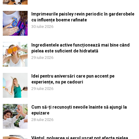
Imprimeurile paisley revin periodic în garderobele
cu influențe boeme rafinate
30 iulie 2026
Ingredientele active funcționează mai bine când
pielea este suficient de hidratată
29 iulie 2026
Idei pentru aniversări care pun accent pe
experiențe, nu pe cadouri
29 iulie 2026
Cum să-ți recunoști nevoile înainte să ajungi la
epuizare
28 iulie 2026
Vântul, poluarea și aerul uscat pot afecta pielea