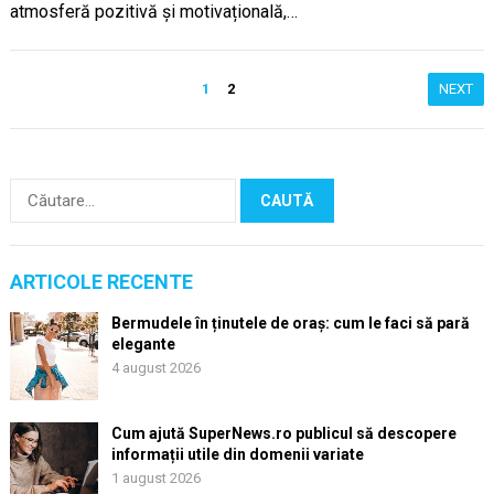
atmosferă pozitivă și motivațională,…
Paginație
1
2
NEXT
articole
Caută
după:
ARTICOLE RECENTE
Bermudele în ținutele de oraș: cum le faci să pară
elegante
4 august 2026
Cum ajută SuperNews.ro publicul să descopere
informații utile din domenii variate
1 august 2026