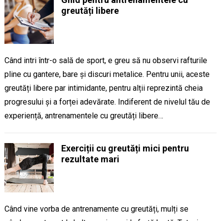
greutăți libere
Când intri într-o sală de sport, e greu să nu observi rafturile
pline cu gantere, bare și discuri metalice. Pentru unii, aceste
greutăți libere par intimidante, pentru alții reprezintă cheia
progresului și a forței adevărate. Indiferent de nivelul tău de
experiență, antrenamentele cu greutăți libere…
Exerciții cu greutăți mici pentru
rezultate mari
Când vine vorba de antrenamente cu greutăți, mulți se