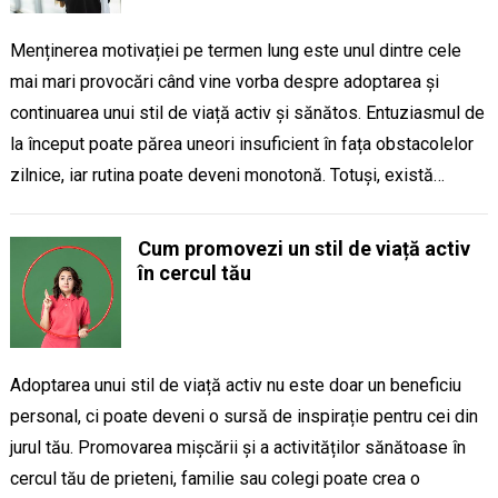
Menținerea motivației pe termen lung este unul dintre cele
mai mari provocări când vine vorba despre adoptarea și
continuarea unui stil de viață activ și sănătos. Entuziasmul de
la început poate părea uneori insuficient în fața obstacolelor
zilnice, iar rutina poate deveni monotonă. Totuși, există…
Cum promovezi un stil de viață activ
în cercul tău
Adoptarea unui stil de viață activ nu este doar un beneficiu
personal, ci poate deveni o sursă de inspirație pentru cei din
jurul tău. Promovarea mișcării și a activităților sănătoase în
cercul tău de prieteni, familie sau colegi poate crea o