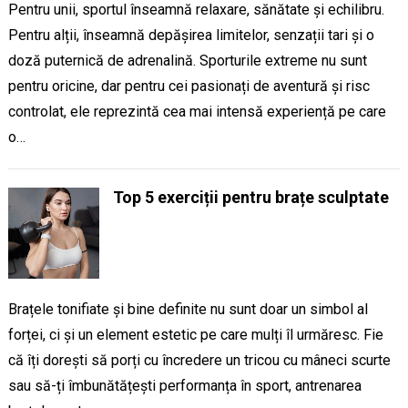
Pentru unii, sportul înseamnă relaxare, sănătate și echilibru.
Pentru alții, înseamnă depășirea limitelor, senzații tari și o
doză puternică de adrenalină. Sporturile extreme nu sunt
pentru oricine, dar pentru cei pasionați de aventură și risc
controlat, ele reprezintă cea mai intensă experiență pe care
o…
Top 5 exerciții pentru brațe sculptate
Brațele tonifiate și bine definite nu sunt doar un simbol al
forței, ci și un element estetic pe care mulți îl urmăresc. Fie
că îți dorești să porți cu încredere un tricou cu mâneci scurte
sau să-ți îmbunătățești performanța în sport, antrenarea