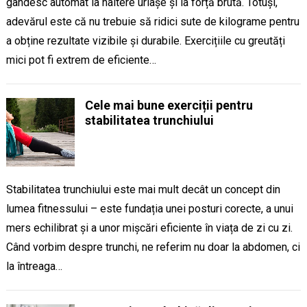
gândesc automat la haltere uriașe și la forță brută. Totuși,
adevărul este că nu trebuie să ridici sute de kilograme pentru
a obține rezultate vizibile și durabile. Exercițiile cu greutăți
mici pot fi extrem de eficiente…
Cele mai bune exerciții pentru
stabilitatea trunchiului
Stabilitatea trunchiului este mai mult decât un concept din
lumea fitnessului – este fundația unei posturi corecte, a unui
mers echilibrat și a unor mișcări eficiente în viața de zi cu zi.
Când vorbim despre trunchi, ne referim nu doar la abdomen, ci
la întreaga…