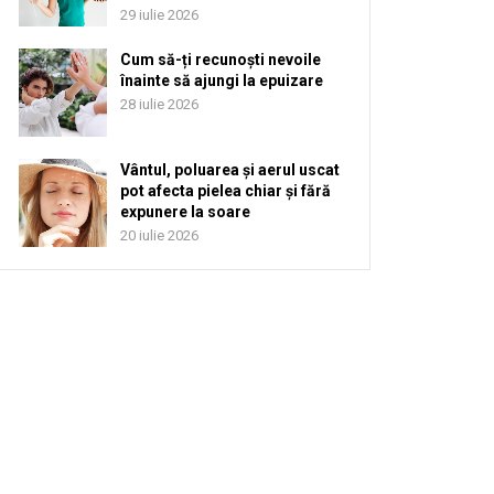
29 iulie 2026
Cum să-ți recunoști nevoile
înainte să ajungi la epuizare
28 iulie 2026
Vântul, poluarea și aerul uscat
pot afecta pielea chiar și fără
expunere la soare
20 iulie 2026