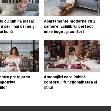
l cu lumină joasă:
Apartamente moderne cu 2
ru seri mai calme și
camere: Echilibrul perfect
ai bună
între buget și confort
entru protejarea
Amenajări care îmbină
împotriva
confortul, funcționalitatea și
ilor
stilul