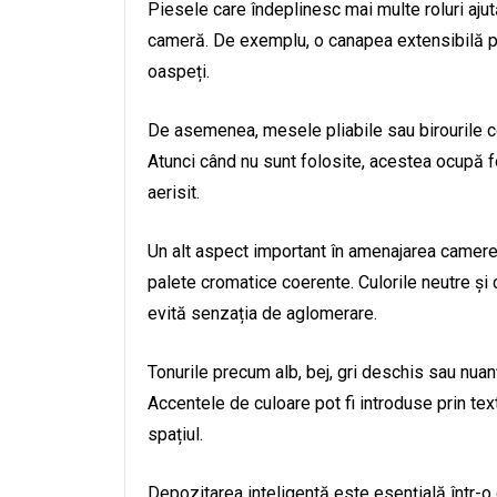
Piesele care îndeplinesc mai multe roluri ajut
cameră. De exemplu, o canapea extensibilă poa
oaspeți.
De asemenea, mesele pliabile sau birourile c
Atunci când nu sunt folosite, acestea ocupă fo
aerisit.
Un alt aspect important în amenajarea camere
palete cromatice coerente. Culorile neutre și 
evită senzația de aglomerare.
Tonurile precum alb, bej, gri deschis sau nua
Accentele de culoare pot fi introduse prin tex
spațiul.
Depozitarea inteligentă este esențială într-o 