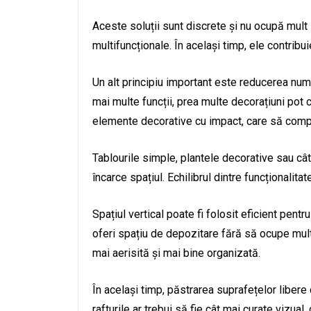
Aceste soluții sunt discrete și nu ocupă mult
multifuncționale. În același timp, ele contribui
Un alt principiu important este reducerea num
mai multe funcții, prea multe decorațiuni pot 
elemente decorative cu impact, care să com
Tablourile simple, plantele decorative sau câ
încarce spațiul. Echilibrul dintre funcționalitat
Spațiul vertical poate fi folosit eficient pent
oferi spațiu de depozitare fără să ocupe mul
mai aerisită și mai bine organizată.
În același timp, păstrarea suprafețelor libere
rafturile ar trebui să fie cât mai curate vizual