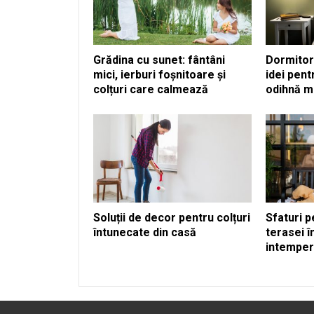
Grădina cu sunet: fântâni
Dormitoru
mici, ierburi foșnitoare și
idei pent
colțuri care calmează
odihnă m
Soluții de decor pentru colțuri
Sfaturi p
întunecate din casă
terasei 
intemperi