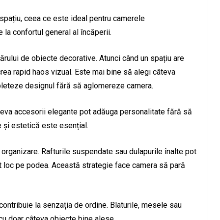
 spațiu, ceea ce este ideal pentru camerele
e la confortul general al încăperii.
ărului de obiecte decorative. Atunci când un spațiu are
crea rapid haos vizual. Este mai bine să alegi câteva
pleteze designul fără să aglomereze camera.
teva accesorii elegante pot adăuga personalitate fără să
e și estetică este esențial.
ru organizare. Rafturile suspendate sau dulapurile înalte pot
t loc pe podea. Această strategie face camera să pară
 contribuie la senzația de ordine. Blaturile, mesele sau
, cu doar câteva obiecte bine alese.