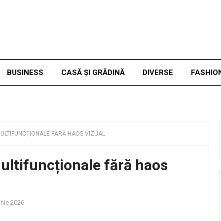
BUSINESS
CASĂ ȘI GRĂDINĂ
DIVERSE
FASHIO
LTIFUNCȚIONALE FĂRĂ HAOS VIZUAL
ltifuncționale fără haos
unie 2026