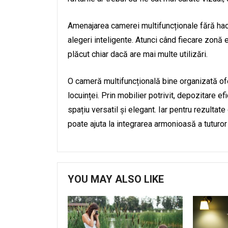
Amenajarea camerei multifuncționale fără hao
alegeri inteligente. Atunci când fiecare zonă 
plăcut chiar dacă are mai multe utilizări.
O cameră multifuncțională bine organizată ofe
locuinței. Prin mobilier potrivit, depozitare ef
spațiu versatil și elegant. Iar pentru rezultat
poate ajuta la integrarea armonioasă a tuturo
YOU MAY ALSO LIKE