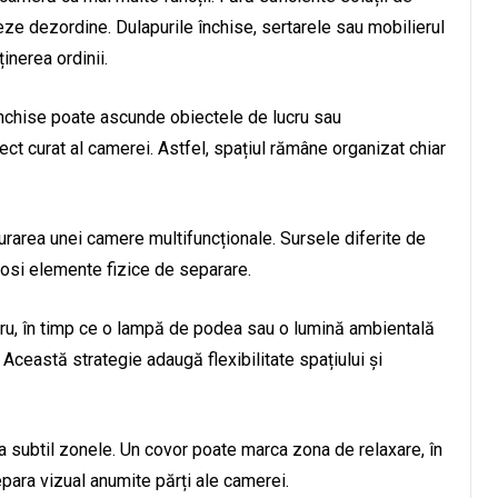
eze dezordine. Dulapurile închise, sertarele sau mobilierul
inerea ordinii.
nchise poate ascunde obiectele de lucru sau
ct curat al camerei. Astfel, spațiul rămâne organizat chiar
cturarea unei camere multifuncționale. Sursele diferite de
olosi elemente fizice de separare.
ru, în timp ce o lampă de podea sau o lumină ambientală
 Această strategie adaugă flexibilitate spațiului și
ita subtil zonele. Un covor poate marca zona de relaxare, în
para vizual anumite părți ale camerei.