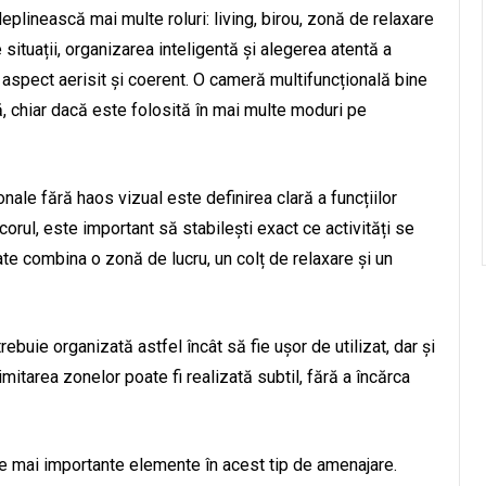
plinească mai multe roluri: living, birou, zonă de relaxare
 situații, organizarea inteligentă și alegerea atentă a
 aspect aerisit și coerent. O cameră multifuncțională bine
 chiar dacă este folosită în mai multe moduri pe
ale fără haos vizual este definirea clară a funcțiilor
corul, este important să stabilești exact ce activități se
e combina o zonă de lucru, un colț de relaxare și un
rebuie organizată astfel încât să fie ușor de utilizat, dar și
itarea zonelor poate fi realizată subtil, fără a încărca
ele mai importante elemente în acest tip de amenajare.