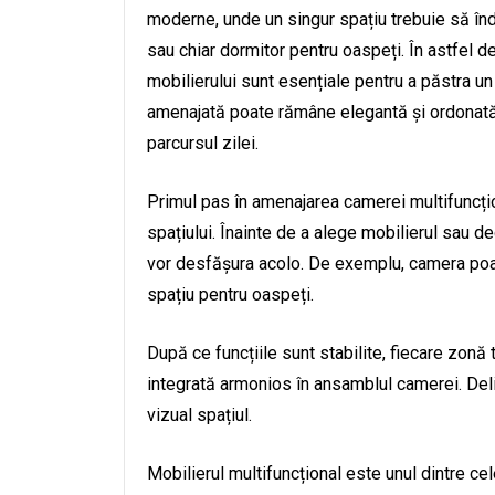
moderne, unde un singur spațiu trebuie să înde
sau chiar dormitor pentru oaspeți. În astfel de
mobilierului sunt esențiale pentru a păstra un
amenajată poate rămâne elegantă și ordonată,
parcursul zilei.
Primul pas în amenajarea camerei multifuncțion
spațiului. Înainte de a alege mobilierul sau de
vor desfășura acolo. De exemplu, camera poat
spațiu pentru oaspeți.
După ce funcțiile sunt stabilite, fiecare zonă t
integrată armonios în ansamblul camerei. Delim
vizual spațiul.
Mobilierul multifuncțional este unul dintre c