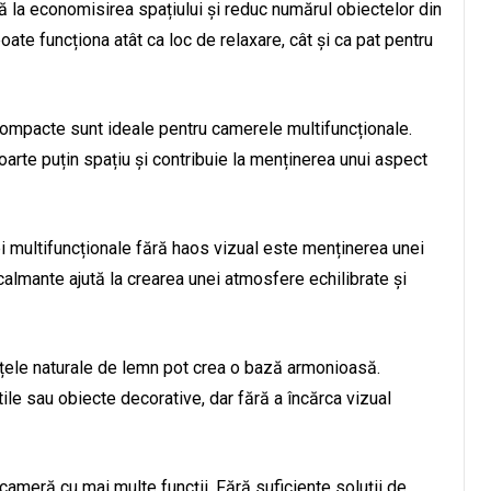
ă la economisirea spațiului și reduc numărul obiectelor din
te funcționa atât ca loc de relaxare, cât și ca pat pentru
ompacte sunt ideale pentru camerele multifuncționale.
arte puțin spațiu și contribuie la menținerea unui aspect
i multifuncționale fără haos vizual este menținerea unei
calmante ajută la crearea unei atmosfere echilibrate și
nțele naturale de lemn pot crea o bază armonioasă.
tile sau obiecte decorative, dar fără a încărca vizual
cameră cu mai multe funcții. Fără suficiente soluții de