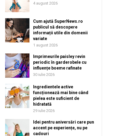
4 august 2026
Cum ajută SuperNews.ro
publicul să descopere
informații utile din domenii
variate
1 august 2026
Imprimeurile paisley revin
periodic în garderobele cu
influențe boeme rafinate
30 iulie 2026
Ingredientele active
funcționează mai bine când
pielea este suficient de
hidratată
29 iulie 2026
Idei pentru aniversări care pun
accent pe experiențe, nu pe
cadouri