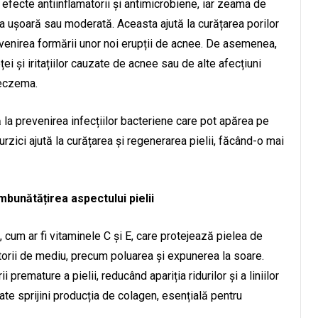
 efecte antiinflamatorii și antimicrobiene, iar zeama de
ea ușoară sau moderată. Aceasta ajută la curățarea porilor
prevenirea formării unor noi erupții de acnee. De asemenea,
i și iritațiilor cauzate de acnee sau de alte afecțiuni
u eczema.
ă la prevenirea infecțiilor bacteriene care pot apărea pe
urzici ajută la curățarea și regenerarea pielii, făcând-o mai
bunătățirea aspectului pielii
, cum ar fi vitaminele C și E, care protejează pielea de
ctorii de mediu, precum poluarea și expunerea la soare.
 premature a pielii, reducând apariția ridurilor și a liniilor
te sprijini producția de colagen, esențială pentru