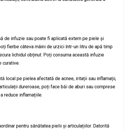
de infuzie sau poate fi aplicată extern pe piele și
oți fierbe câteva mâini de urzici într-un litru de apă timp
ecura lichidul obținut. Poți consuma această infuzie
e curative.
 local pe pielea afectată de acnee, iritații sau inflamații,
articulații dureroase, poți face băi de aburi sau comprese
 a reduce inflamațiile.
dinar pentru sănătatea pielii și articulațiilor. Datorită