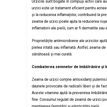
Urzicile sunt bogate în compuși activi care au
urzici este un tratament eficient pentru acne
și la reducerea inflamațiilor, contribuind la 
zeama de urzici poate ajuta la reducerea roșețe
inflamatorii ale pielii, cum ar fi dermatita sa
Proprietățile antimicrobiene ale urzicilor ajut
pielea iritată sau inflamată. Astfel, zeama de 
sănătoasă și mai curată.
Combaterea semnelor de îmbătrânire și îm
Zeama de urzici conține antioxidanți puternici
daunele provocate de radicalii liberi și de fa
Aceste vitamine ajută la prevenirea îmbătrânirii
fine. Consumul regulat de zeamă de urzici poa
menținerea fermității și elasticității pielii.