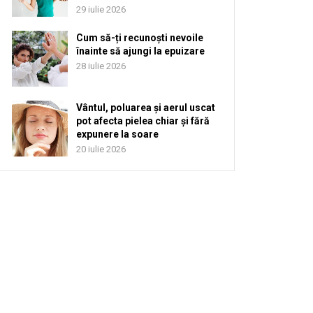
29 iulie 2026
Cum să-ți recunoști nevoile
înainte să ajungi la epuizare
28 iulie 2026
Vântul, poluarea și aerul uscat
pot afecta pielea chiar și fără
expunere la soare
20 iulie 2026