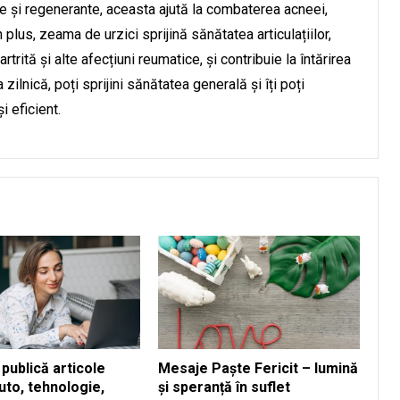
nte și regenerante, aceasta ajută la combaterea acneei,
În plus, zeama de urzici sprijină sănătatea articulațiilor,
rtrită și alte afecțiuni reumatice, și contribuie la întărirea
ilnică, poți sprijini sănătatea generală și îți poți
i eficient.
publică articole
Mesaje Paște Fericit – lumină
uto, tehnologie,
și speranță în suflet