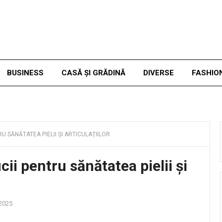
BUSINESS
CASĂ ȘI GRĂDINĂ
DIVERSE
FASHIO
RU SĂNĂTATEA PIELII ȘI ARTICULAȚIILOR
ii pentru sănătatea pielii și
 2025