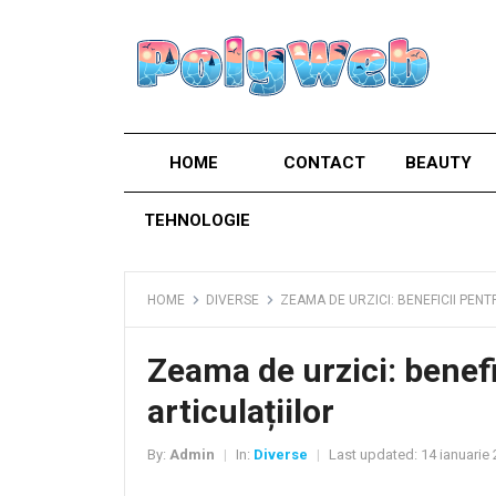
HOME
CONTACT
BEAUTY
TEHNOLOGIE
HOME
DIVERSE
ZEAMA DE URZICI: BENEFICII PENT
Zeama de urzici: benefic
articulațiilor
By:
Admin
In:
Diverse
Last updated:
14 ianuarie
|
|