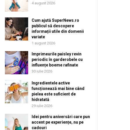
4 august 2026
Cum ajută SuperNews.ro
publicul să descopere
informații utile din domenii
variate
1 august 2026
Imprimeurile paisley revin
periodic în garderobele cu
influențe boeme rafinate
30 iulie 2026
Ingredientele active
funcționează mai bine când
pielea este suficient de
hidratată
29 iulie 2026
Idei pentru aniversări care pun
accent pe experiențe, nu pe
cadouri