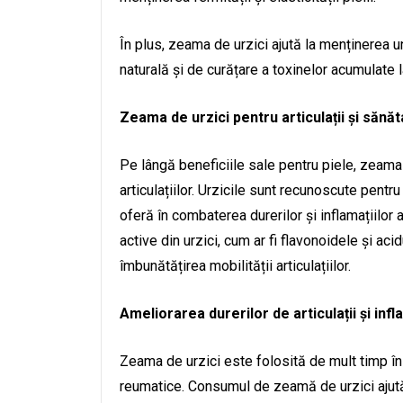
În plus, zeama de urzici ajută la menținerea u
naturală și de curățare a toxinelor acumulate la
Zeama de urzici pentru articulații și sănă
Pe lângă beneficiile sale pentru piele, zeama
articulațiilor. Urzicile sunt recunoscute pentru 
oferă în combaterea durerilor și inflamațiilor 
active din urzici, cum ar fi flavonoidele și acidu
îmbunătățirea mobilității articulațiilor.
Ameliorarea durerilor de articulații și infl
Zeama de urzici este folosită de mult timp în t
reumatice. Consumul de zeamă de urzici ajută la