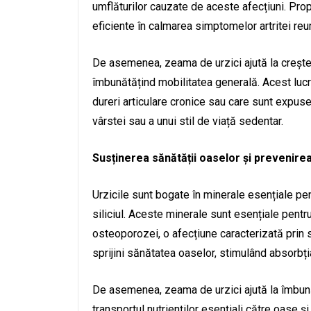
umflăturilor cauzate de aceste afecțiuni. Propr
eficiente în calmarea simptomelor artritei reu
De asemenea, zeama de urzici ajută la creșterea 
îmbunătățind mobilitatea generală. Acest luc
dureri articulare cronice sau care sunt expus
vârstei sau a unui stil de viață sedentar.
Susținerea sănătății oaselor și prevenir
Urzicile sunt bogate în minerale esențiale pen
siliciul. Aceste minerale sunt esențiale pent
osteoporozei, o afecțiune caracterizată prin
sprijini sănătatea oaselor, stimulând absorbți
De asemenea, zeama de urzici ajută la îmbună
transportul nutrienților esențiali către oase și