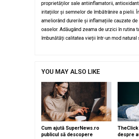
proprietăților sale antiinflamatorii, antioxida
iritațiilor și semnelor de îmbătrânire a pielii. 
ameliorând durerile și inflamațiile cauzate de a
oaselor. Adăugând zeama de urzici în rutina ta z
îmbunătăți calitatea vieții într-un mod natural ș
YOU MAY ALSO LIKE
Cum ajută SuperNews.ro
TheClick 
publicul să descopere
despre a