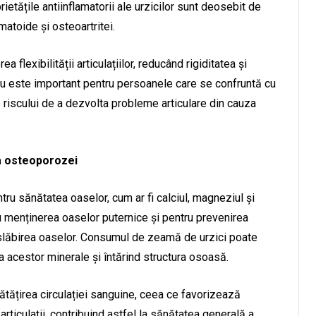
ietățile antiinflamatorii ale urzicilor sunt deosebit de
matoide și osteoartritei.
flexibilității articulațiilor, reducând rigiditatea și
ru este important pentru persoanele care se confruntă cu
e riscului de a dezvolta probleme articulare din cauza
ea osteoporozei
tru sănătatea oaselor, cum ar fi calciul, magneziul și
ru menținerea oaselor puternice și pentru prevenirea
 slăbirea oaselor. Consumul de zeamă de urzici poate
a acestor minerale și întărind structura osoasă.
tățirea circulației sanguine, ceea ce favorizează
 articulații, contribuind astfel la sănătatea generală a