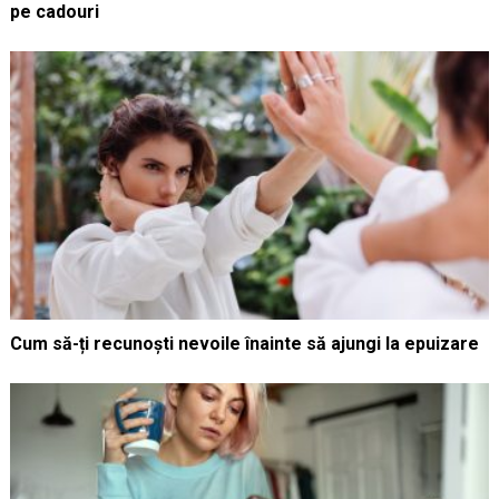
pe cadouri
Cum să-ți recunoști nevoile înainte să ajungi la epuizare