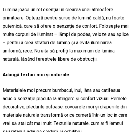
Lumina joacă un rol esențial în crearea unei atmosfere
primitoare. Optează pentru surse de lumină caldă, nu foarte
puternică, care să ofere o senzație de confort. Folosește mai
multe corpuri de iluminat – lămpi de podea, veioze sau aplice
– pentru a crea straturi de lumină și a evita iluminarea
uniformă, rece. Nu uita să profiți la maximum de lumina
naturală, lăsând ferestrele libere de obstrucții.
Adaugă texturi moi și naturale
Materialele moi precum bumbacul, inul, lâna sau catifeaua
aduc o senzație plăcută la atingere și confort vizual. Pernele
decorative, pledurile pufoase, covoarele moi și draperiile din
materiale naturale transformă orice cameră într-un loc în care
vrei să stai cât mai mult. Texturile naturale, cum ar fi lemnul
sau ratanul, adaugă căldură și echilibru.