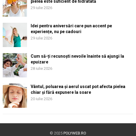
pielea este suficient de hidratată
29 iulie 2026
Idei pentru aniversări care pun accent pe
experiențe, nu pe cadouri
29 iulie 2026
Cum să-ți recunoști nevoile înainte să ajungi la
epuizare
28 iulie 2026
Vântul, poluarea și aerul uscat pot afecta pielea
chiar și fără expunere la soare
20 iulie 2026
© 2025
POLYWEB.RO