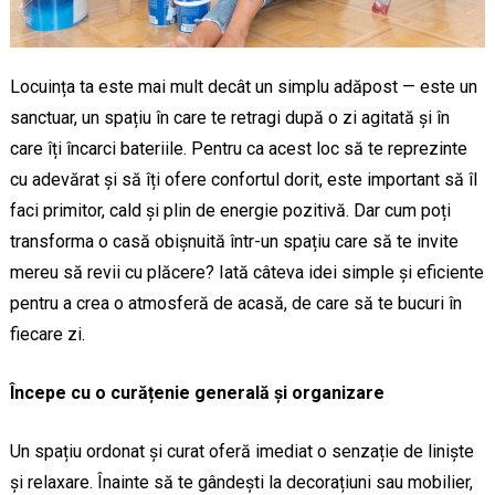
Locuința ta este mai mult decât un simplu adăpost — este un
sanctuar, un spațiu în care te retragi după o zi agitată și în
care îți încarci bateriile. Pentru ca acest loc să te reprezinte
cu adevărat și să îți ofere confortul dorit, este important să îl
faci primitor, cald și plin de energie pozitivă. Dar cum poți
transforma o casă obișnuită într-un spațiu care să te invite
mereu să revii cu plăcere? Iată câteva idei simple și eficiente
pentru a crea o atmosferă de acasă, de care să te bucuri în
fiecare zi.
Începe cu o curățenie generală și organizare
Un spațiu ordonat și curat oferă imediat o senzație de liniște
și relaxare. Înainte să te gândești la decorațiuni sau mobilier,