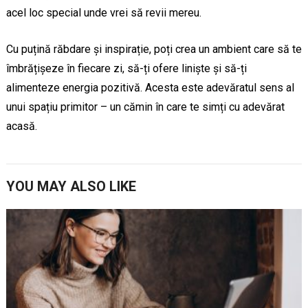
acel loc special unde vrei să revii mereu.
Cu puțină răbdare și inspirație, poți crea un ambient care să te
îmbrățișeze în fiecare zi, să-ți ofere liniște și să-ți
alimenteze energia pozitivă. Acesta este adevăratul sens al
unui spațiu primitor – un cămin în care te simți cu adevărat
acasă.
YOU MAY ALSO LIKE