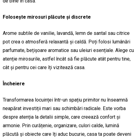
de bine în casă.
Folosește mirosuri plăcute și discrete
Arome subtile de vanilie, lavandă, lemn de santal sau citrice
pot crea o atmosferă relaxantă și caldă. Poți folosi lumânări
parfumate, bețișoare aromatice sau uleiuri esențiale. Alege cu
atenție mirosurile, astfel încât să fie plăcute atât pentru tine,
cât și pentru cei care îți vizitează casa.
Încheiere
Transformarea locuinței într-un spațiu primitor nu înseamnă
neapărat investiții mari sau schimbări radicale. Este vorba
despre atenția la detalii simple, care creează confort și
armonie. Prin curățenie, organizare, culori calde, lumină
plăcută și obiecte care îți aduc bucurie, casa ta poate deveni