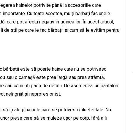
egerea hainelor potrivite până la accesoriile care
e importante. Cu toate acestea, mulți bărbați fac unele
, care pot afecta negativ imaginea lor. În acest articol,
 de stil pe care le fac bărbații și cum să le evităm pentru
ac bărbații este să poarte haine care nu se potrivesc
icou sau o cămașă este prea largă sau prea strâmtă,
ine sau că nu îți pasă de detalii. De asemenea, un pantalon
 neîngrijit și neprofesionist.
să îți alegi hainele care se potrivesc siluetei tale. Nu
a unor piese care să se muleze ușor pe corp, fără a fi