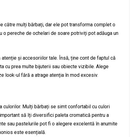
 către mulți bărbați, dar ele pot transforma complet o
au o pereche de ochelari de soare potriviți pot adăuga un
atenție și accesoriilor tale. Însă, ține cont de faptul că
uta cu prea multe bijuterii sau obiecte vizibile. Alege
e look-ul fără a atrage atenția în mod excesiv.
culorilor. Mulți bărbați se simt confortabil cu culori
important să îți diversifici paleta cromatică pentru a
nte sau pastelurile pot fi o alegere excelentă în anumite
monios este esențială.