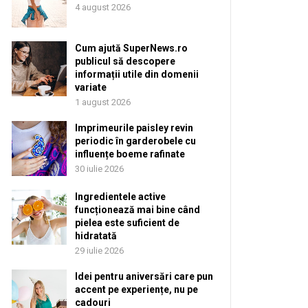
4 august 2026
Cum ajută SuperNews.ro
publicul să descopere
informații utile din domenii
variate
1 august 2026
Imprimeurile paisley revin
periodic în garderobele cu
influențe boeme rafinate
30 iulie 2026
Ingredientele active
funcționează mai bine când
pielea este suficient de
hidratată
29 iulie 2026
Idei pentru aniversări care pun
accent pe experiențe, nu pe
cadouri