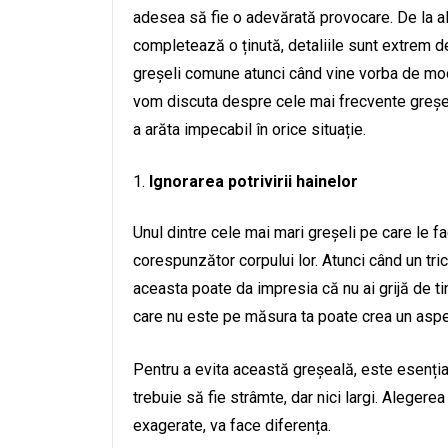
adesea să fie o adevărată provocare. De la al
completează o ținută, detaliile sunt extrem d
greșeli comune atunci când vine vorba de modă
vom discuta despre cele mai frecvente greșeli
a arăta impecabil în orice situație.
Ignorarea potrivirii hainelor
Unul dintre cele mai mari greșeli pe care le f
corespunzător corpului lor. Atunci când un tr
aceasta poate da impresia că nu ai grijă de t
care nu este pe măsura ta poate crea un aspect
Pentru a evita această greșeală, este esențial 
trebuie să fie strâmte, dar nici largi. Alegere
exagerate, va face diferența.