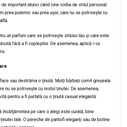
m de important atunci când vine vorba de stilul personal.
um prea puternic sau prea ușor, care nu se potrivește cu
află.
ru un parfum care se potrivește stilului tău și care este
lăcută fără a fi copleșitor. De asemenea, aplică-l cu
ns.
are
face sau destrăma o ținută. Mulți bărbați comit greșeala
re nu se potrivește cu restul ținutei. De asemenea,
ită pentru a fi purtată cu o ținută casual elegantă.
ă încălțămintea pe care o alegi este curată, bine
l ținutei tale. O pereche de pantofi eleganți sau de botine