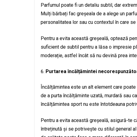
Parfumul poate fi un detaliu subtil, dar extre
Mulți bărbați fac greșeala de a alege un parf
personalitatea lor sau cu contextul în care se 
Pentru a evita această greșeală, optează pent
suficient de subtil pentru a lăsa o impresie p
moderație, astfel încât să nu devină prea inte
Purtarea încălțămintei necorespunzăto
Încălțămintea este un alt element care poate 
de a purta încălțăminte uzată, murdară sau ca
încălțămintea sport nu este întotdeauna potriv
Pentru a evita această greșeală, asigură-te c
întreținută și se potrivește cu stilul general a