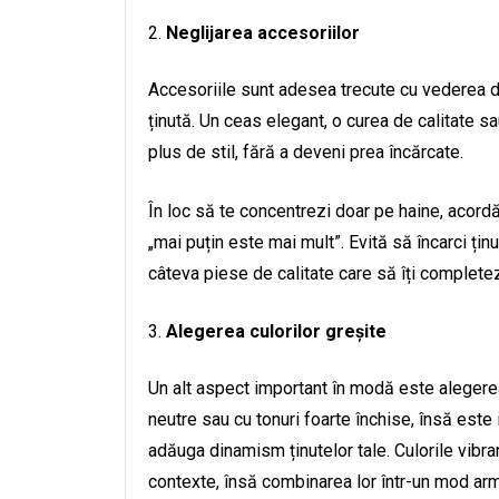
Neglijarea accesoriilor
Accesoriile sunt adesea trecute cu vederea de
ținută. Un ceas elegant, o curea de calitate s
plus de stil, fără a deveni prea încărcate.
În loc să te concentrezi doar pe haine, acordă 
„mai puțin este mai mult”. Evită să încarci țin
câteva piese de calitate care să îți completez
Alegerea culorilor greșite
Un alt aspect important în modă este alegerea 
neutre sau cu tonuri foarte închise, însă este 
adăuga dinamism ținutelor tale. Culorile vibra
contexte, însă combinarea lor într-un mod ar