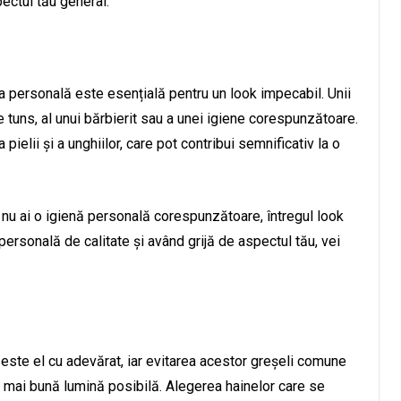
ectul tău general.
rea personală este esențială pentru un look impecabil. Unii
e tuns, al unui bărbierit sau a unei igiene corespunzătoare.
pielii și a unghiilor, care pot contribui semnificativ la o
nu ai o igienă personală corespunzătoare, întregul look
 personală de calitate și având grijă de aspectul tău, vei
e este el cu adevărat, iar evitarea acestor greșeli comune
a mai bună lumină posibilă. Alegerea hainelor care se