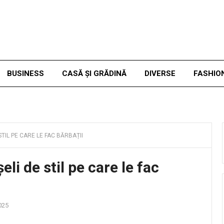
BUSINESS
CASĂ ȘI GRĂDINĂ
DIVERSE
FASHIO
TIL PE CARE LE FAC BĂRBAȚII
li de stil pe care le fac
025