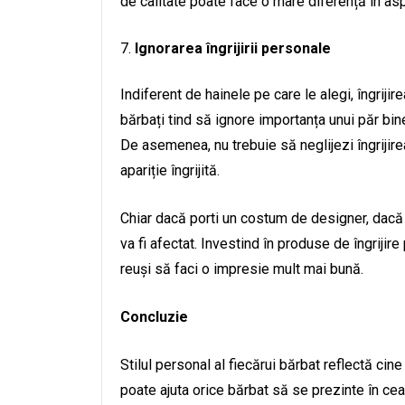
de calitate poate face o mare diferență în asp
Ignorarea îngrijirii personale
Indiferent de hainele pe care le alegi, îngriji
bărbați tind să ignore importanța unui păr bin
De asemenea, nu trebuie să neglijezi îngrijirea 
apariție îngrijită.
Chiar dacă porti un costum de designer, dacă 
va fi afectat. Investind în produse de îngrijire
reuși să faci o impresie mult mai bună.
Concluzie
Stilul personal al fiecărui bărbat reflectă cin
poate ajuta orice bărbat să se prezinte în ce