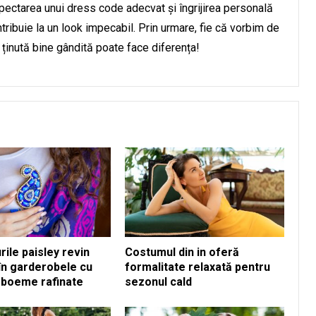
spectarea unui dress code adecvat și îngrijirea personală
ntribuie la un look impecabil. Prin urmare, fie că vorbim de
o ținută bine gândită poate face diferența!
ile paisley revin
Costumul din in oferă
 în garderobele cu
formalitate relaxată pentru
e boeme rafinate
sezonul cald