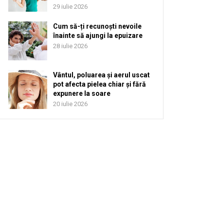
29 iulie 2026
Cum să-ți recunoști nevoile
înainte să ajungi la epuizare
28 iulie 2026
Vântul, poluarea și aerul uscat
pot afecta pielea chiar și fără
expunere la soare
20 iulie 2026