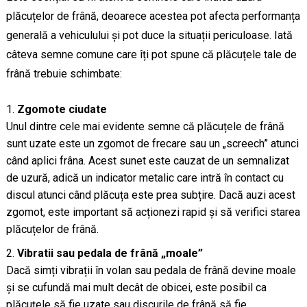
plăcuțelor de frână, deoarece acestea pot afecta performanța
generală a vehiculului și pot duce la situații periculoase. Iată
câteva semne comune care îți pot spune că plăcuțele tale de
frână trebuie schimbate:
Zgomote ciudate
Unul dintre cele mai evidente semne că plăcuțele de frână
sunt uzate este un zgomot de frecare sau un „screech” atunci
când aplici frâna. Acest sunet este cauzat de un semnalizat
de uzură, adică un indicator metalic care intră în contact cu
discul atunci când plăcuța este prea subțire. Dacă auzi acest
zgomot, este important să acționezi rapid și să verifici starea
plăcuțelor de frână.
Vibratii sau pedala de frână „moale”
Dacă simți vibrații în volan sau pedala de frână devine moale
și se cufundă mai mult decât de obicei, este posibil ca
plăcuțele să fie uzate sau discurile de frână să fie