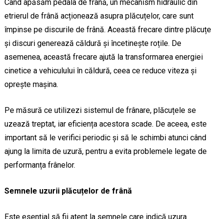
Când apăsăm pedala de frână, un mecanism hidraulic din
etrierul de frână acționează asupra plăcuțelor, care sunt
împinse pe discurile de frână. Această frecare dintre plăcuțe
și discuri generează căldură și încetinește roțile. De
asemenea, această frecare ajută la transformarea energiei
cinetice a vehiculului în căldură, ceea ce reduce viteza și
oprește mașina.
Pe măsură ce utilizezi sistemul de frânare, plăcuțele se
uzează treptat, iar eficiența acestora scade. De aceea, este
important să le verifici periodic și să le schimbi atunci când
ajung la limita de uzură, pentru a evita problemele legate de
performanța frânelor.
Semnele uzurii plăcuțelor de frână
Este esențial să fii atent la semnele care indică uzura