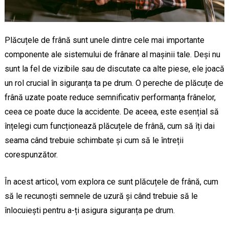
Plăcuțele de frână sunt unele dintre cele mai importante
componente ale sistemului de frânare al mașinii tale. Deși nu
sunt la fel de vizibile sau de discutate ca alte piese, ele joacă
un rol crucial în siguranța ta pe drum. O pereche de plăcuțe de
frână uzate poate reduce semnificativ performanța frânelor,
ceea ce poate duce la accidente. De aceea, este esențial să
înțelegi cum funcționează plăcuțele de frână, cum să îți dai
seama când trebuie schimbate și cum să le întreții
corespunzător.
În acest articol, vom explora ce sunt plăcuțele de frână, cum
să le recunoști semnele de uzură și când trebuie să le
înlocuiești pentru a-ți asigura siguranța pe drum.