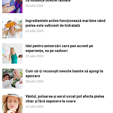
cu influențe boeme rafinate
30 iulie 2026
Ingredientele active funcționează mai bine când
pielea este suficient de hidratată
29 iulie 2026
Idei pentru aniversări care pun accent pe
experiențe, nu pe cadouri
29 iulie 2026
Cum să-ți recunoști nevoile înainte să ajungi la
epuizare
28 iulie 2026
Vântul, poluarea și aerul uscat pot afecta pielea
chiar și fără expunere la soare
20 iulie 2026