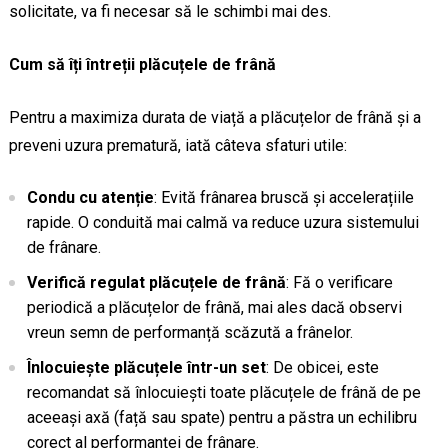
solicitate, va fi necesar să le schimbi mai des.
Cum să îți întreții plăcuțele de frână
Pentru a maximiza durata de viață a plăcuțelor de frână și a
preveni uzura prematură, iată câteva sfaturi utile:
Condu cu atenție
: Evită frânarea bruscă și accelerațiile
rapide. O conduită mai calmă va reduce uzura sistemului
de frânare.
Verifică regulat plăcuțele de frână
: Fă o verificare
periodică a plăcuțelor de frână, mai ales dacă observi
vreun semn de performanță scăzută a frânelor.
Înlocuiește plăcuțele într-un set
: De obicei, este
recomandat să înlocuiești toate plăcuțele de frână de pe
aceeași axă (față sau spate) pentru a păstra un echilibru
corect al performanței de frânare.